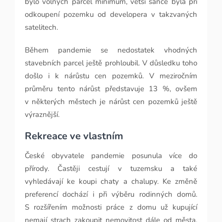
bylo volných parcel minimum, větší šance byla při
odkoupení pozemku od developera v takzvaných
satelitech.
Během pandemie se nedostatek vhodných
stavebních parcel ještě prohloubil. V důsledku toho
došlo i k nárůstu cen pozemků. V meziročním
průměru tento nárůst představuje 13 %, ovšem
v některých městech je nárůst cen pozemků ještě
výraznější.
Rekreace ve vlastním
České obyvatele pandemie posunula více do
přírody. Častěji cestují v tuzemsku a také
vyhledávají ke koupi chaty a chalupy. Ke změně
preferencí dochází i při výběru rodinných domů.
S rozšířením možnosti práce z domu už kupující
nemají strach zakoupit nemovitost dále od města.