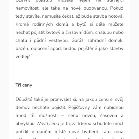
Uzavřít pojistku můžete nejen na stávající
nemovitost, ale také na nově budovanou. Pokud
tedy stavíte, nemusíte čekat, až bude stavba hotová.
Kromě rodinných domů a bytů si dále můžete
nechat pojistit bytový a činžovní dům, chalupu nebo
chatu i půdní vestavbu. Garáž, zahradní domek,
bazén, oplocení apod. budou pojištěné jako stavby
vedlejší.
Tři ceny
Důležité také je promyslet si, na jakou cenu si svůj
domov necháte pojistit. Pojišťovny vám nabídnou
hned tři možnosti – cenu novou, časovou a
obvyklou.
Nová cena
je ta, za kterou si budete moct
pořídit v daném místě nové bydlení. Tato cena