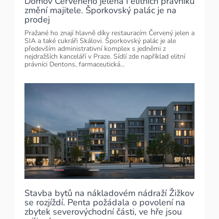
Domov Červeného jelena i elitních právníků
změní majitele. Šporkovský palác je na
prodej
Pražané ho znají hlavně díky restauracím Červený jelen a
SIA a také cukráři Skálovi. Šporkovský palác je ale
především administrativní komplex s jedněmi z
nejdražších kanceláří v Praze. Sídlí zde například elitní
právníci Dentons, farmaceutická...
Stavba bytů na nákladovém nádraží Žižkov
se rozjíždí. Penta požádala o povolení na
zbytek severovýchodní části, ve hře jsou