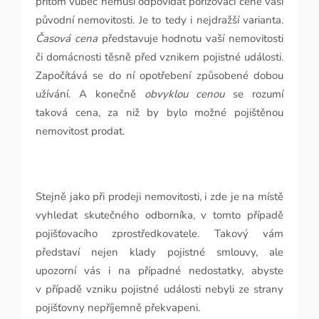
přitom vůbec nemusí odpovídat pořizovací ceně vaší
původní nemovitosti. Je to tedy i nejdražší varianta.
Časová cena
představuje hodnotu vaší nemovitosti
či domácnosti těsně před vznikem pojistné události.
Započítává se do ní opotřebení způsobené dobou
užívání. A konečně
obvyklou cenou
se rozumí
taková cena, za niž by bylo možné pojištěnou
nemovitost prodat.
Stejně jako při prodeji nemovitosti, i zde je na místě
vyhledat skutečného odborníka, v tomto případě
pojišťovacího zprostředkovatele. Takový vám
představí nejen klady pojistné smlouvy, ale
upozorní vás i na případné nedostatky, abyste
v případě vzniku pojistné události nebyli ze strany
pojišťovny nepříjemně překvapeni.