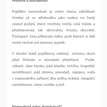
Historie a současnost
Pojištění nemovitosti je velmi starou záležitostí.
Vzniklo už ve středověku jako reakce na častý
výskyt požárů, které mnohdy zničily celá města a
představovaly tak obrovskou hrozbu obyvatel.
Postupem času přibývala rizika, proti kterým si lidé
mohli nechat své domovy pojistit.
V dnešní době pojišťovny nabízejí
ochranu skoro
před čímkoliv si dovedete představit.
Požár,
výbuch, úder blesku, pád letadla, vichřice, krupobití,
zemětřesení, pád stromu, povodeň, záplava, voda
z vodovodního zařízení, tíha sněhu, krádež, vloupání,
vandalismus, náraz vozidla a jiné.
Nemovitost nebo domácnost?