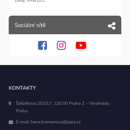
Zdroj:
IHNED.cz
Sociální sítě
KONTAKTY
Šafaříkova 201/17, 120 00 Praha 2 – Vinohrady,
Praha
E-mail:
hana.kremenova@qara.cz