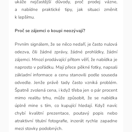
ukáže nejčastější důvody, proč prodej vázne,
a nabídne praktické tipy, jak situaci změnit
k lepšímu.
Proč se zájemci o koupi neozývají?
Prvním signálem, že se něco nedaří, je často nulová
odezva, čili žádné zprávy, žádné prohlídky, žádní
zájemci. Mnozí prodávající přitom věří, že nabídka je
naprosto v pořádku. Mají přece pěkné fotky, napsali
základní informace a cenu stanovili podle souseda
odvedle. Jenže právě tady často vzniká problém.
Špatně zvolená cena, i když třeba jen o pár procent
mimo realitu trhu, může způsobit, že se nabídka
úplně mine s tím, co kupující hledají. Když navíc
chybí kvalitní prezentace, poutavý popis nebo
atraktivní titulní fotografie, inzerát rychle zapadne
mezi stovky podobných.