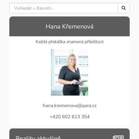
Hana Křemenová
Každá překážka znamená příležitost
hana.kremenova@qara.cz
+420 602 613 354
Reality aktuálně