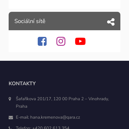
Sociální sítě
KONTAKTY
Šafaříkova 201/17, 120 00 Praha 2 – Vinohrady,
Praha
E-mail:
hana.kremenova@qara.cz
Telefon:
+420 602 613 354