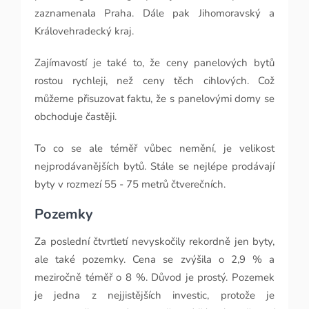
zaznamenala Praha. Dále pak Jihomoravský a
Královehradecký kraj.
Zajímavostí je také to, že ceny panelových bytů
rostou rychleji, než ceny těch cihlových. Což
můžeme přisuzovat faktu, že s panelovými domy se
obchoduje častěji.
To co se ale téměř vůbec nemění, je velikost
nejprodávanějších bytů. Stále se nejlépe prodávají
byty v rozmezí 55 - 75 metrů čtverečních.
Pozemky
Za poslední čtvrtletí nevyskočily rekordně jen byty,
ale také pozemky. Cena se zvýšila o 2,9 % a
meziročně téměř o 8 %. Důvod je prostý. Pozemek
je jedna z nejjistějších investic, protože je