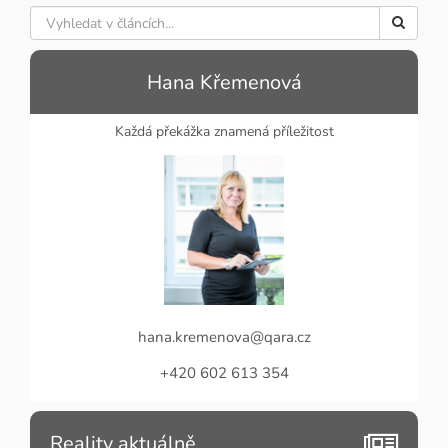
Hana Křemenová
Každá překážka znamená příležitost
hana.kremenova@qara.cz
+420 602 613 354
Reality aktuálně