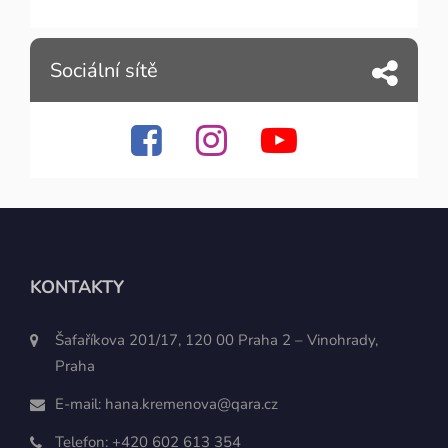
Sociální sítě
KONTAKTY
Šafaříkova 201/17, 120 00 Praha 2 – Vinohrady,
Praha
E-mail:
hana.kremenova@qara.cz
Telefon:
+420 602 613 354