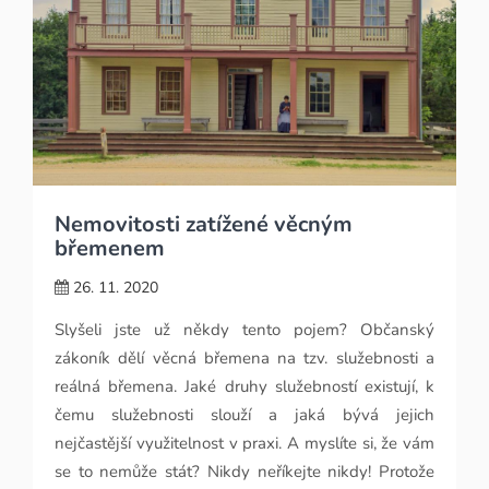
Nemovitosti zatížené věcným
břemenem
26. 11. 2020
Slyšeli jste už někdy tento pojem? Občanský
zákoník dělí věcná břemena na tzv. služebnosti a
reálná břemena. Jaké druhy služebností existují, k
čemu služebnosti slouží a jaká bývá jejich
nejčastější využitelnost v praxi. A myslíte si, že vám
se to nemůže stát? Nikdy neříkejte nikdy! Protože