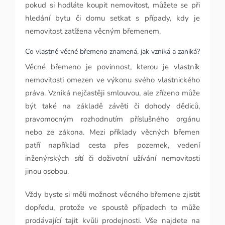
pokud si hodláte koupit nemovitost, můžete se při
hledání bytu či domu setkat s případy, kdy je
nemovitost zatížena věcným břemenem.
Co vlastně věcné břemeno znamená, jak vzniká a zaniká?
Věcné břemeno je povinnost, kterou je vlastník
nemovitosti omezen ve výkonu svého vlastnického
práva. Vzniká nejčastěji smlouvou, ale zřízeno může
být také na základě závěti či dohody dědiců,
pravomocným rozhodnutím příslušného orgánu
nebo ze zákona. Mezi příklady věcných břemen
patří například cesta přes pozemek, vedení
inženýrských sítí či doživotní užívání nemovitosti
jinou osobou.
Vždy byste si měli možnost věcného břemene zjistit
dopředu, protože ve spoustě případech to může
prodávající tajit kvůli prodejnosti. Vše najdete na