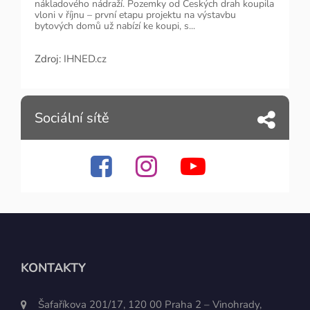
nákladového nádraží. Pozemky od Českých drah koupila
vloni v říjnu – první etapu projektu na výstavbu
bytových domů už nabízí ke koupi, s...
Zdroj:
IHNED.cz
Sociální sítě
KONTAKTY
Šafaříkova 201/17, 120 00 Praha 2 – Vinohrady,