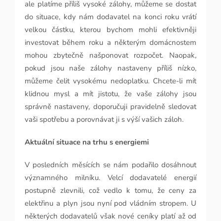
ale platíme příliš vysoké zálohy, můžeme se dostat
do situace, kdy nám dodavatel na konci roku vrátí
velkou částku, kterou bychom mohli efektivněji
investovat během roku a některým domácnostem
mohou zbytečně našponovat rozpočet. Naopak,
pokud jsou naše zálohy nastaveny příliš nízko,
můžeme čelit vysokému nedoplatku. Chcete-li mít
klidnou mysl a mít jistotu, že vaše zálohy jsou
správně nastaveny, doporučuji pravidelně sledovat
vaši spotřebu a porovnávat ji s výší vašich záloh.
Aktuální situace na trhu s energiemi
V posledních měsících se nám podařilo dosáhnout
významného milníku. Velcí dodavatelé energií
postupně zlevnili, což vedlo k tomu, že ceny za
elektřinu a plyn jsou nyní pod vládním stropem. U
některých dodavatelů však nové ceníky platí až od